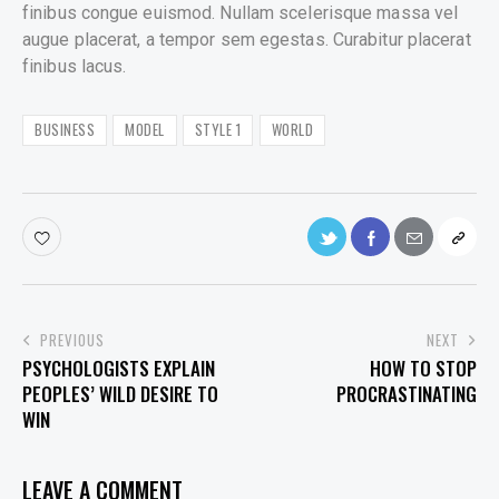
finibus congue euismod. Nullam scelerisque massa vel
augue placerat, a tempor sem egestas. Curabitur placerat
finibus lacus.
BUSINESS
MODEL
STYLE 1
WORLD
POST
PREVIOUS
NEXT
PSYCHOLOGISTS EXPLAIN
HOW TO STOP
NAVIGATION
PEOPLES’ WILD DESIRE TO
PROCRASTINATING
WIN
LEAVE A COMMENT