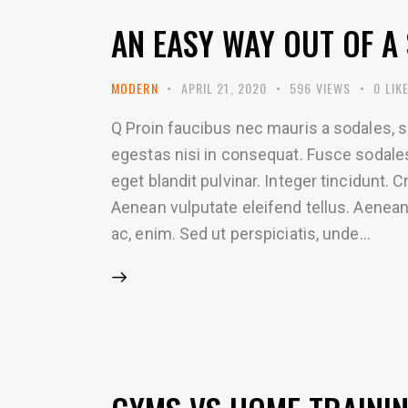
AN EASY WAY OUT OF A 
MODERN
APRIL 21, 2020
596
VIEWS
0
LIK
Q Proin faucibus nec mauris a sodales, 
egestas nisi in consequat. Fusce sodale
eget blandit pulvinar. Integer tincidunt
Aenean vulputate eleifend tellus. Aenean l
ac, enim. Sed ut perspiciatis, unde…