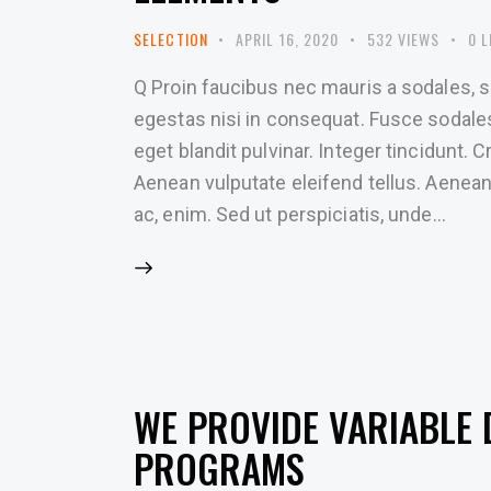
SELECTION
APRIL 16, 2020
532
VIEWS
0
L
Q Proin faucibus nec mauris a sodales, 
egestas nisi in consequat. Fusce sodale
eget blandit pulvinar. Integer tincidunt
Aenean vulputate eleifend tellus. Aenean l
ac, enim. Sed ut perspiciatis, unde…
WE PROVIDE VARIABLE 
PROGRAMS