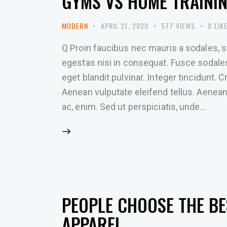
GYMS VS HOME TRAININ
MODERN
APRIL 21, 2020
577
VIEWS
0
LIK
Q Proin faucibus nec mauris a sodales, 
egestas nisi in consequat. Fusce sodale
eget blandit pulvinar. Integer tincidunt
Aenean vulputate eleifend tellus. Aenean l
ac, enim. Sed ut perspiciatis, unde…
PEOPLE CHOOSE THE B
APPAREL