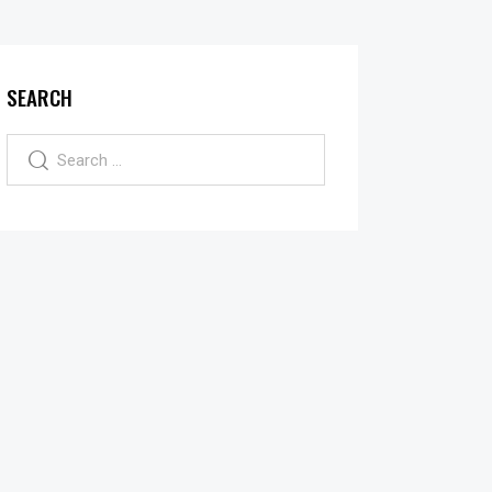
SEARCH
Search
for: