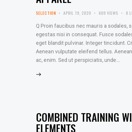
SELECTION
APRIL 19, 2020
609
VIEWS
0
L
Q Proin faucibus nec mauris a sodales, 
egestas nisi in consequat. Fusce sodale
eget blandit pulvinar. Integer tincidunt
Aenean vulputate eleifend tellus. Aenean l
ac, enim. Sed ut perspiciatis, unde…
COMBINED TRAINING W
ELEMENTS