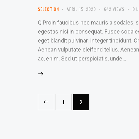
SELECTION
APRIL 15, 2020
642
VIEWS
0
L
Q Proin faucibus nec mauris a sodales, 
egestas nisi in consequat. Fusce sodale
eget blandit pulvinar. Integer tincidunt
Aenean vulputate eleifend tellus. Aenean l
ac, enim. Sed ut perspiciatis, unde…
POSTS
<
Page
1
Page
2
PAGINATION