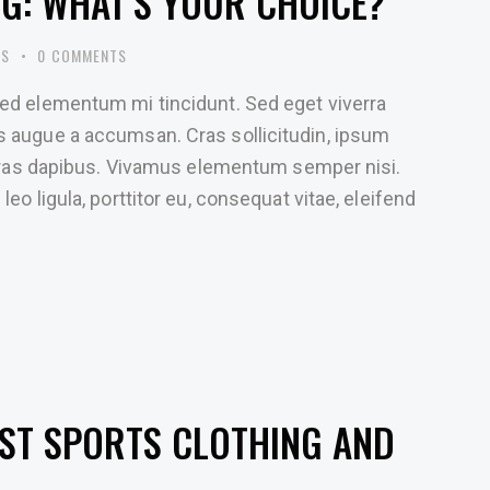
G: WHAT’S YOUR CHOICE?
ES
0
COMMENTS
sed elementum mi tincidunt. Sed eget viverra
s augue a accumsan. Cras sollicitudin, ipsum
. Cras dapibus. Vivamus elementum semper nisi.
eo ligula, porttitor eu, consequat vitae, eleifend
EST SPORTS CLOTHING AND