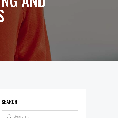
ING AND
S
SEARCH
Search