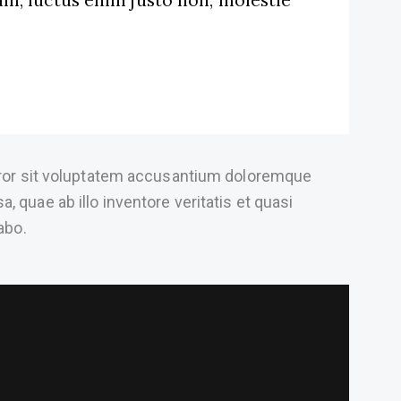
m, luctus enim justo non, molestie
error sit voluptatem accusantium doloremque
 quae ab illo inventore veritatis et quasi
abo.