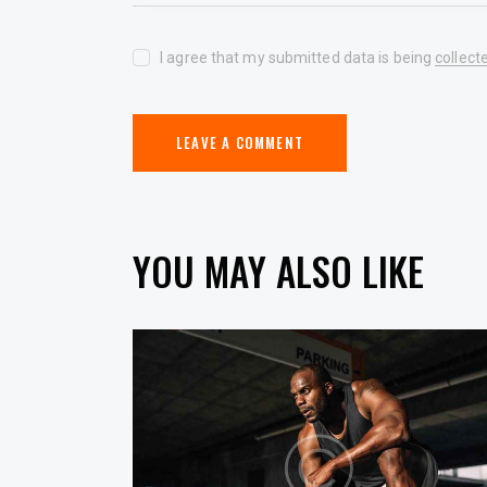
I agree that my submitted data is being
collect
YOU MAY ALSO LIKE