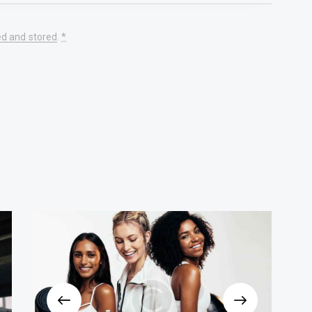
ed and stored
.
*