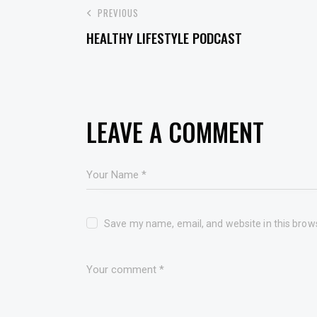
POST
PREVIOUS
HEALTHY LIFESTYLE PODCAST
NAVIGATION
LEAVE A COMMENT
Save my name, email, and website in this brow