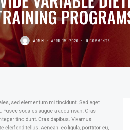
VIDE VARIABLE DIET
TRAINING PROGRAM
ADMIN
APRIL 15, 2020
0
COMMENTS
ales, sed elementum mi tincidunt. Sed eget
at. Fusce sodales augue a accumsan. Cras
 Integer tincidunt. Cras dapibus. Vivamus
leifend tellus. Aenean leo ligula, porttitor eu,