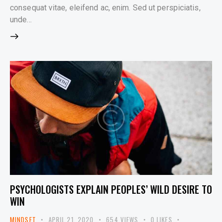
consequat vitae, eleifend ac, enim. Sed ut perspiciatis,
unde…
PSYCHOLOGISTS EXPLAIN PEOPLES’ WILD DESIRE TO
WIN
MINDSET
APRIL 21, 2020
654
VIEWS
0
LIKES