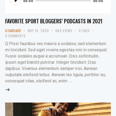
00:00
00:00
Player
FAVORITE SPORT BLOGGERS’ PODCASTS IN 2021
STANDARD
MAY 14, 2020
683
VIEWS
0
LIKES
0
COMMENTS
Q Proin faucibus nec mauris a sodales, sed elementum
mi tincidunt. Sed eget viverra egestas nisi in consequat.
Fusce sodales augue a accumsan. Cras sollicitudin,
ipsum eget blandit pulvinar. Integer tincidunt. Cras
dapibus. Vivamus elementum semper nisi. Aenean
vulputate eleifend tellus. Aenean leo ligula, porttitor eu,
consequat vitae, eleifend ac, enim. …