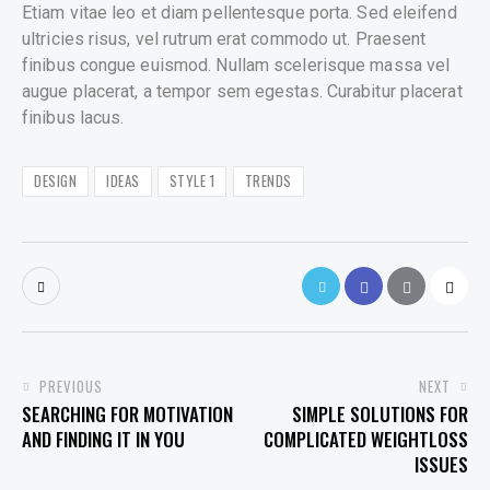
Etiam vitae leo et diam pellentesque porta. Sed eleifend
ultricies risus, vel rutrum erat commodo ut. Praesent
finibus congue euismod. Nullam scelerisque massa vel
augue placerat, a tempor sem egestas. Curabitur placerat
finibus lacus.
DESIGN
IDEAS
STYLE 1
TRENDS
POST
PREVIOUS
NEXT
SEARCHING FOR MOTIVATION
SIMPLE SOLUTIONS FOR
NAVIGATION
AND FINDING IT IN YOU
COMPLICATED WEIGHTLOSS
ISSUES