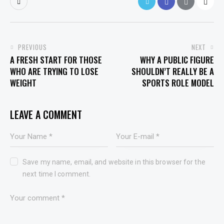
POST
PREVIOUS
NEXT
A FRESH START FOR THOSE
WHY A PUBLIC FIGURE
NAVIGATION
WHO ARE TRYING TO LOSE
SHOULDN’T REALLY BE A
WEIGHT
SPORTS ROLE MODEL
LEAVE A COMMENT
Save my name, email, and website in this browser for the
next time I comment.