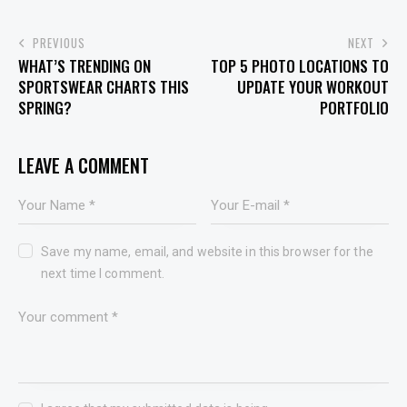
POST
PREVIOUS
NEXT
WHAT’S TRENDING ON
TOP 5 PHOTO LOCATIONS TO
NAVIGATION
SPORTSWEAR CHARTS THIS
UPDATE YOUR WORKOUT
SPRING?
PORTFOLIO
LEAVE A COMMENT
Save my name, email, and website in this browser for the
next time I comment.