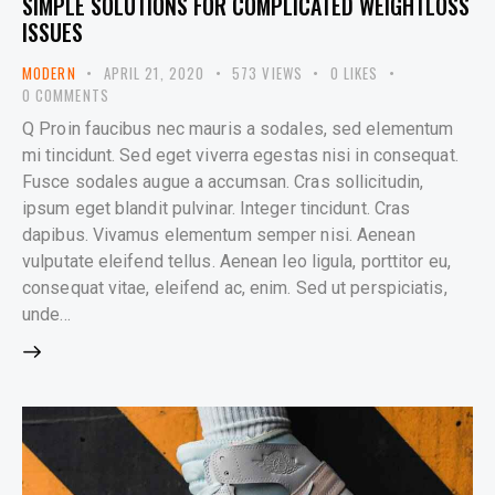
SIMPLE SOLUTIONS FOR COMPLICATED WEIGHTLOSS
ISSUES
MODERN
APRIL 21, 2020
573
VIEWS
0
LIKES
0
COMMENTS
Q Proin faucibus nec mauris a sodales, sed elementum
mi tincidunt. Sed eget viverra egestas nisi in consequat.
Fusce sodales augue a accumsan. Cras sollicitudin,
ipsum eget blandit pulvinar. Integer tincidunt. Cras
dapibus. Vivamus elementum semper nisi. Aenean
vulputate eleifend tellus. Aenean leo ligula, porttitor eu,
consequat vitae, eleifend ac, enim. Sed ut perspiciatis,
unde…