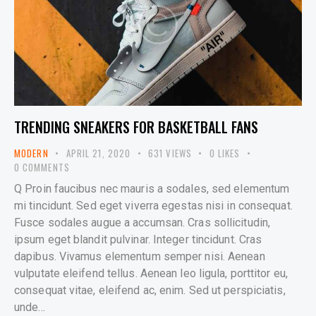
TRENDING SNEAKERS FOR BASKETBALL FANS
MODERN
APRIL 21, 2020
631
VIEWS
0
LIKES
0
COMMENTS
Q Proin faucibus nec mauris a sodales, sed elementum
mi tincidunt. Sed eget viverra egestas nisi in consequat.
Fusce sodales augue a accumsan. Cras sollicitudin,
ipsum eget blandit pulvinar. Integer tincidunt. Cras
dapibus. Vivamus elementum semper nisi. Aenean
vulputate eleifend tellus. Aenean leo ligula, porttitor eu,
consequat vitae, eleifend ac, enim. Sed ut perspiciatis,
unde…