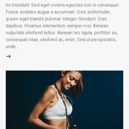
mi tincidunt. Sed eget viverra egestas nisi in consequat.
Fusce sodales augue a accumsan. Cras sollicitudin,
ipsum eget blandit pulvinar. Integer tincidunt. Cras
dapibus. Vivamus elementum semper nisi. Aenean
vulputate eleifend tellus. Aenean leo ligula, porttitor eu,
consequat vitae, eleifend ac, enim. Sed ut perspiciatis,
unde…