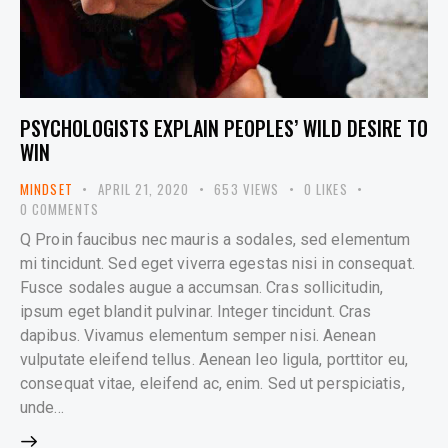
PSYCHOLOGISTS EXPLAIN PEOPLES’ WILD DESIRE TO
WIN
MINDSET
APRIL 21, 2020
653
VIEWS
0
LIKES
0
COMMENTS
Q Proin faucibus nec mauris a sodales, sed elementum
mi tincidunt. Sed eget viverra egestas nisi in consequat.
Fusce sodales augue a accumsan. Cras sollicitudin,
ipsum eget blandit pulvinar. Integer tincidunt. Cras
dapibus. Vivamus elementum semper nisi. Aenean
vulputate eleifend tellus. Aenean leo ligula, porttitor eu,
consequat vitae, eleifend ac, enim. Sed ut perspiciatis,
unde…