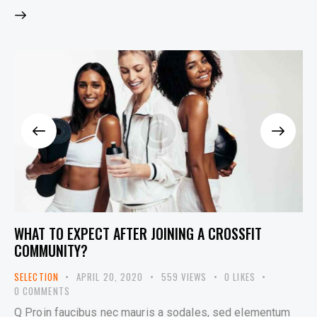
WHAT TO EXPECT AFTER JOINING A CROSSFIT
COMMUNITY?
SELECTION
APRIL 20, 2020
559
VIEWS
0
LIKES
0
COMMENTS
Q Proin faucibus nec mauris a sodales, sed elementum