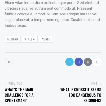
Etiam vitae leo et diam pellentesque porta. Sed eleifend
ultricies risus, vel rutrum erat commodo ut. Praesent
finibus congue euismod. Nullam scelerisque massa vel
augue placerat, a tempor sem egestas. Curabitur placerat
finibus lacus.
MODERN
STYLE 4
WORLD
POST
PREVIOUS
NEXT
WHAT’S THE MAIN
WHAT IF CROSSFIT SEEMS
NAVIGATION
CHALLENGE FOR A
TOO DANGEROUS TO
SPORTSMAN?
BEGINNERS